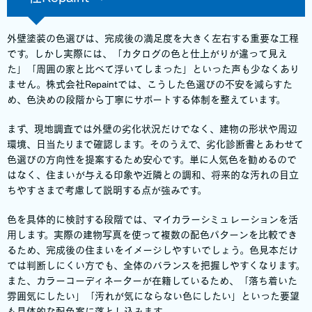
外壁塗装の色選びは、完成後の満足度を大きく左右する重要な工程
です。しかし実際には、「カタログの色と仕上がりが違って見え
た」「周囲の家と比べて浮いてしまった」といった声も少なくあり
ません。株式会社Repaintでは、こうした色選びの不安を減らすた
め、色決めの段階から丁寧にサポートする体制を整えています。
まず、現地調査では外壁の劣化状況だけでなく、建物の形状や周辺
環境、日当たりまで確認します。そのうえで、劣化診断書とあわせて
色選びの方向性を提案するため安心です。単に人気色を勧めるので
はなく、住まいが与える印象や近隣との調和、将来的な汚れの目立
ちやすさまで考慮して説明する点が強みです。
色を具体的に検討する段階では、マイカラーシミュレーションを活
用します。実際の建物写真を使って複数の配色パターンを比較でき
るため、完成後の住まいをイメージしやすいでしょう。色見本だけ
では判断しにくい方でも、全体のバランスを把握しやすくなります。
また、カラーコーディネーターが在籍しているため、「落ち着いた
雰囲気にしたい」「汚れが気にならない色にしたい」といった要望
も具体的な配色案に落とし込みます。