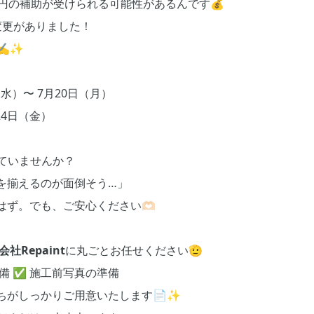
円の補助が受けられる可能性があるんです💰
変更がありました！
✍️✨
水）〜 7月20日（月）
24日（金）
ていませんか？
を揃えるのが面倒そう…」
ず。でも、ご安心ください🫶🏻
会社Repaint
に丸ごとお任せください🫡
備 ✅ 施工前写真の準備
ちがしっかりご用意いたします📄✨